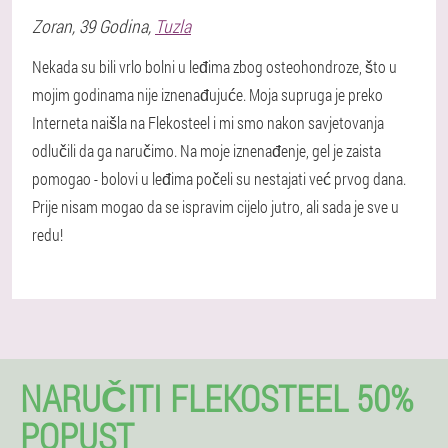
Zoran
, 39 Godina,
Tuzla
Nekada su bili vrlo bolni u leđima zbog osteohondroze, što u
mojim godinama nije iznenađujuće. Moja supruga je preko
Interneta naišla na Flekosteel i mi smo nakon savjetovanja
odlučili da ga naručimo. Na moje iznenađenje, gel je zaista
pomogao - bolovi u leđima počeli su nestajati već prvog dana.
Prije nisam mogao da se ispravim cijelo jutro, ali sada je sve u
redu!
NARUČITI FLEKOSTEEL 50%
POPUST