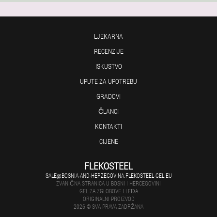
LJEKARNA
RECENZIJE
ISKUSTVO
UPUTE ZA UPOTREBU
GRADOVI
ČLANCI
KONTAKTI
CIJENE
FLEKOSTEEL
SALE@BOSNIA-AND-HERZEGOVINA.FLEKOSTEEL-GEL.EU
ZVANIČNA STRANICA U BOSNI I HERCEGOVINI
GEL ZA ZGLOBOVE I LEĐA
ORIGINALNI PROIZVOD
2026 © SVA PRAVA ZADRŽANA