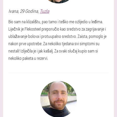
Ivana
, 29 Godina,
Tuzla
Bio sam na klizalištu, pao tamo i teško me ozlijedio u leđima.
Liječnik je Flekosteel preporučio kao sredstvo za zagrijavanje i
ublažavanje bolova i protuupalno sredstvo. Zaista, pomoglo je
nakon prve upotrebe. Za nekoliko tjedana svi simptomi su
nestali! Izliječila je i jak kašalj. Za svaki slučaj kupio sam si
nekoliko paketa u rezervi.