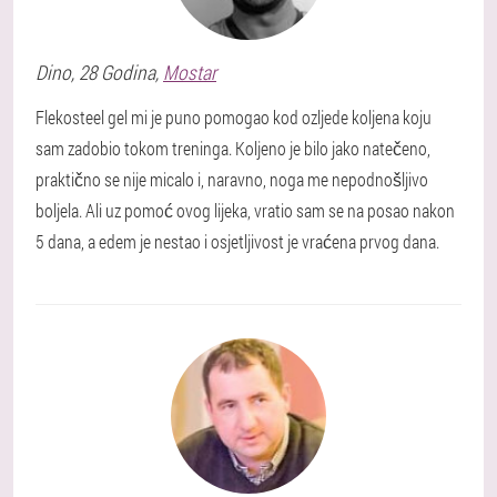
Dino
, 28 Godina,
Mostar
Flekosteel gel mi je puno pomogao kod ozljede koljena koju
sam zadobio tokom treninga. Koljeno je bilo jako natečeno,
praktično se nije micalo i, naravno, noga me nepodnošljivo
boljela. Ali uz pomoć ovog lijeka, vratio sam se na posao nakon
5 dana, a edem je nestao i osjetljivost je vraćena prvog dana.